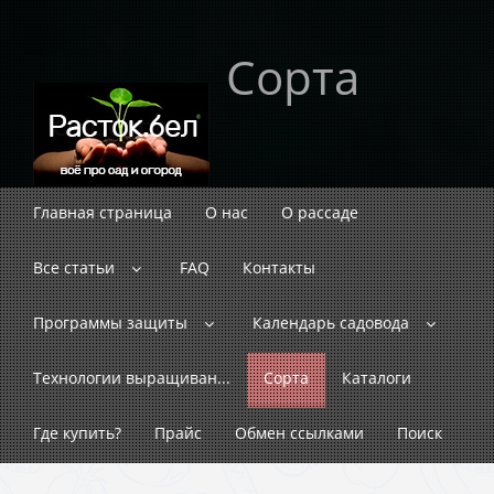
Сорта
Главная страница
О нас
О рассаде
Все статьи
FAQ
Контакты
Программы защиты
Календарь садовода
Технологии выращиван...
Сорта
Каталоги
Где купить?
Прайс
Обмен ссылками
Поиск