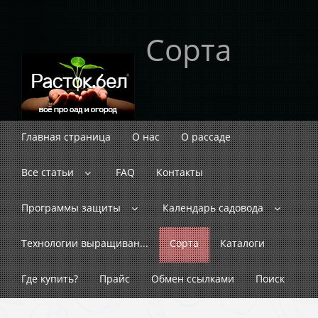
Сорта
Главная страница
О нас
О рассаде
Все статьи
FAQ
Контакты
Программы защиты
Календарь садовода
Технологии выращиван...
Сорта
Каталоги
Где купить?
Прайс
Обмен ссылками
Поиск