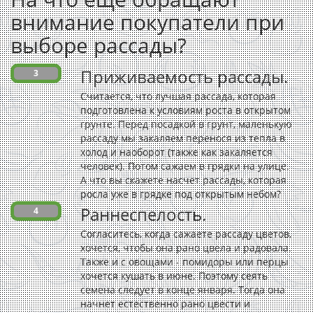
внимание покупатели при
выборе рассады?
Приживаемость рассады.
3
Считается, что лучшая рассада, которая
подготовлена к условиям роста в открытом
грунте. Перед посадкой в грунт, маленькую
рассаду мы закаляем перенося из тепла в
холод и наоборот (также как закаляется
человек). Потом сажаем в грядки на улице.
А что вы скажете насчет рассады, которая
росла уже в грядке под открытым небом?
Раннеспелость.
4
Согласитесь, когда сажаете рассаду цветов,
хочется, чтобы она рано цвела и радовала.
Также и с овощами - помидоры или перцы
хочется кушать в июне. Поэтому сеять
семена следует в конце января. Тогда она
начнет естественно рано цвести и