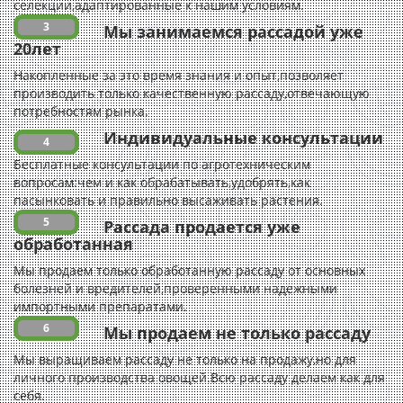
селекции,адаптированные к нашим условиям.
3
Мы занимаемся рассадой уже
20лет
Накопленные за это время знания и опыт,позволяет
производить только качественную рассаду,отвечающую
потребностям рынка.
Индивидуальные консультации
4
Бесплатные консультации по агротехническим
вопросам:чем и как обрабатывать,удобрять,как
пасынковать и правильно высаживать растения.
5
Рассада продается уже
обработанная
Мы продаем только обработанную рассаду от основных
болезней и вредителей,проверенными надежными
импортными препаратами.
6
Мы продаем не только рассаду
Мы выращиваем рассаду не только на продажу,но для
личного производства овощей.Всю рассаду делаем как для
себя.