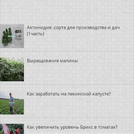
Актинидия ,сорта для производства и дач
(1часть)
Выращивание малины
Как заработать на пекинской капусте?
Как увеличить уровень Брикс в томатах?