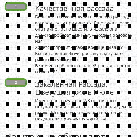
Качественная рассада
1
Большинство хочет купить сильную рассаду,
которая сразу приживется. Еще лучше, если
она начнет рано цвести. В идеале она
должна требовать минимум ухода и радовать
нас.
Хочется спросить: такое вообще бывает?
Бывает: но подобную рассаду надо долго
растить и ухаживать.
В чем её особенность нашей рассады цветов
и овощей?
Закаленная Рассада,
2
Цветущая уже в Июне
Именно поэтому у нас 2/3 постоянных
покупателей и только часть мы реализуем на
рынке. Мы ручаемся за качество и наши
покупатели приходят каждый год.
На что еще обращают