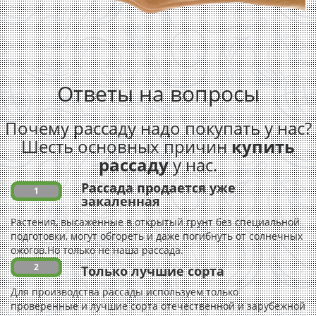
Ответы на вопросы
Почему рассаду надо покупать у нас?
Шесть основных причин
купить
рассаду
у нас.
Рассада продается уже
1
закаленная
Растения, высаженные в открытый грунт без специальной
подготовки, могут обгореть и даже погибнуть от солнечных
ожогов.Но только не наша рассада.
2
Только лучшие сорта
Для производства рассады используем только
проверенные и лучшие сорта отечественной и зарубежной