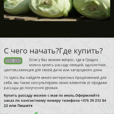
С чего начать?
Где купить?
Если у Вас возник вопрос, где в Гродно
?
можно купить рассаду овощей, однолетних
цветов,саженцев для своей дачи или загородного дома.
То здесь Вы найдете много интересных предложений для
себя, мы также консультируем своих клиентов от продажи
рассады до получения урожая.
Купить рассаду можно с мая по июль.Оформляйте
заказ по контактному номеру телефона +375 29 212 04
23 или
Пишите