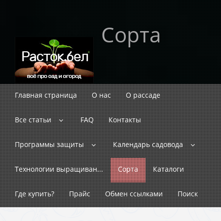
Сорта
Главная страница
О нас
О рассаде
Все статьи
FAQ
Контакты
Программы защиты
Календарь садовода
Технологии выращиван...
Сорта
Каталоги
Где купить?
Прайс
Обмен ссылками
Поиск