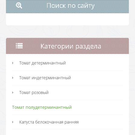
Поиск по сайту
Категории раздела
Томат детерминантный
Томат индетерминантный
Томат розовый
Томат полудетерминантный
Капуста белокочанная ранняя