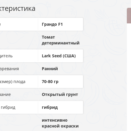
ктеристика
е
Грандо F1
Томат
детерминантный
дитель
Lark Seed (США)
озревания
Ранний
азмер) плода
70-80 гр
вание
Открытый грунт
 гибрид
гибрид
интенсивно
красной окраски