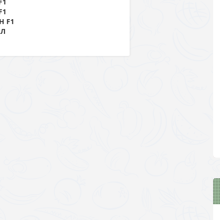
F1
F1
Н F1
АЛ