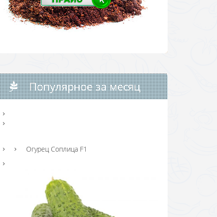
Популярное за месяц
Огурец Соплица F1