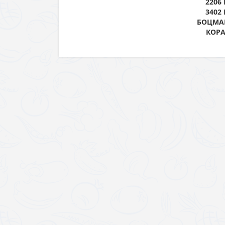
2206 
3402 
БОЦМА
КОР