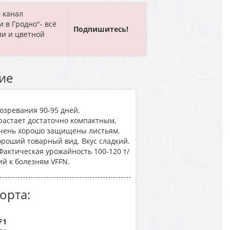
 канал
и в Гродно"- всё
Подпишитесь!
ли и цветной
ие
озревания 90-95 дней.
растает достаточно компактным,
очень хорошо защищены листьям.
ороший товарный вид. Вкус сладкий.
 Фактическая урожайность 100-120 т/
ий к болезням VFFN.
орта:
F1