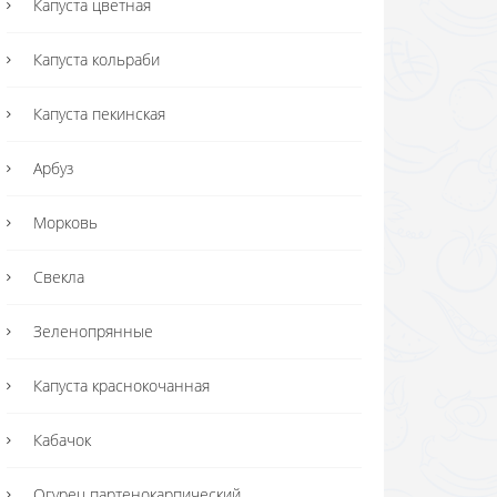
Капуста цветная
Капуста кольраби
Капуста пекинская
Арбуз
Морковь
Свекла
Зеленопрянные
Капуста краснокочанная
Кабачок
Огурец партенокарпический