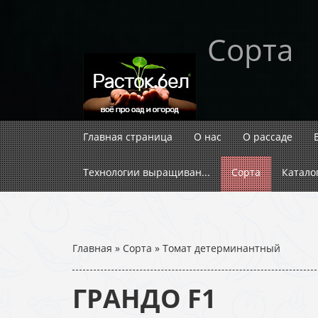
Сорта
Главная страница
О нас
О рассаде
Технологии выращиван...
Сорта
Катало
Главная
»
Сорта
»
Томат детерминантный
ГРАНДО F1