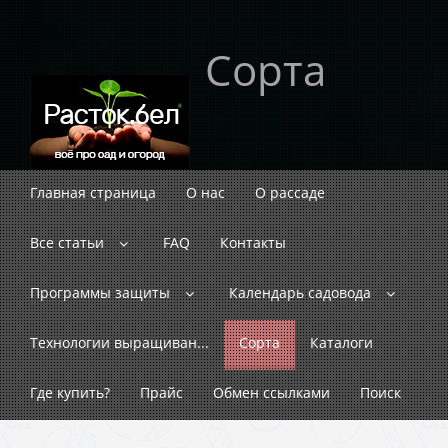
Сорта
Главная страница
О нас
О рассаде
Все статьи
FAQ
Контакты
Программы защиты
Календарь садовода
Технологии выращиван...
Сорта
Каталоги
Где купить?
Прайс
Обмен ссылками
Поиск