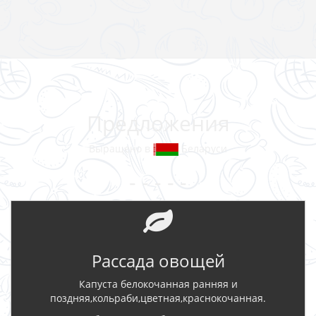
Предложения
Выращено в
Беларуси
- - - - -
Рассада овощей
Капуста белокочанная ранняя и
поздняя,кольраби,цветная,краснокочанная.