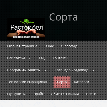
Сорта
Главная страница
О нас
О рассаде
Все статьи
FAQ
Контакты
Программы защиты
Календарь садовода
Технологии выращиван...
Сорта
Каталоги
Где купить?
Прайс
Обмен ссылками
Поиск