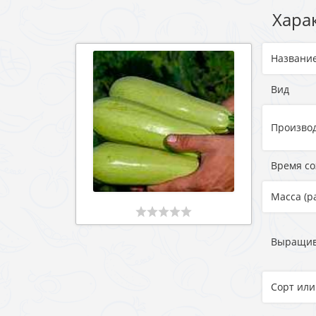
Хара
Названи
Вид
Произво
Время с
Масса (р
Выращи
Сорт или