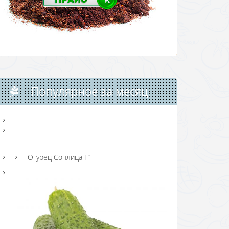
Популярное за месяц
Огурец Соплица F1