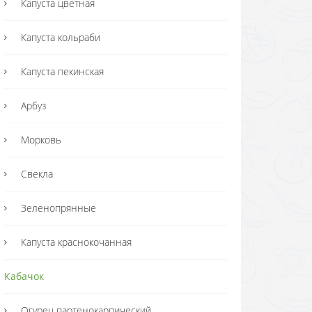
Капуста цветная
Капуста кольраби
Капуста пекинская
Арбуз
Морковь
Свекла
Зеленопрянные
Капуста краснокочанная
Кабачок
Огурец партенокарпический