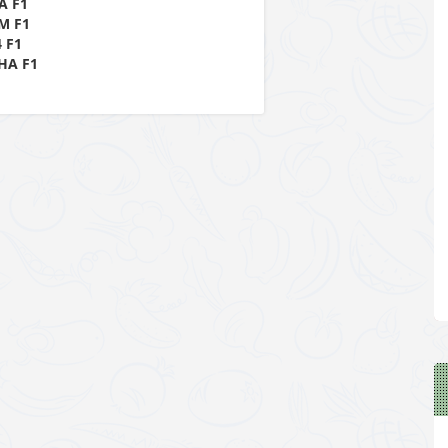
А F1
М F1
4 F1
НА F1