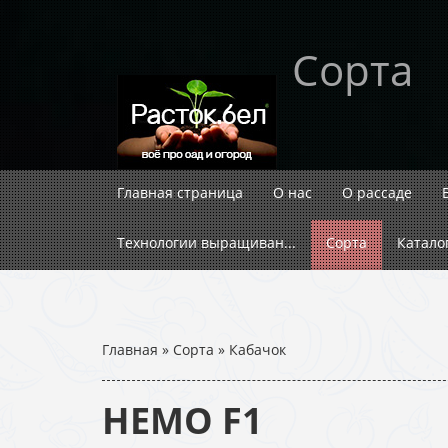
Сорта
Главная страница
О нас
О рассаде
Технологии выращиван...
Сорта
Катало
Главная
»
Сорта
»
Кабачок
НЕМО F1