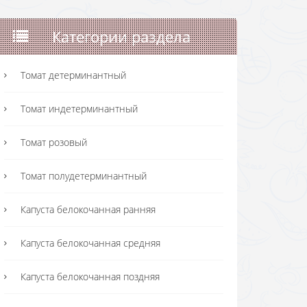
Категории раздела
Томат детерминантный
Томат индетерминантный
Томат розовый
Томат полудетерминантный
Капуста белокочанная ранняя
Капуста белокочанная средняя
Капуста белокочанная поздняя