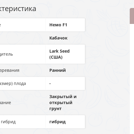
ктеристика
е
Немо F1
Кабачок
Lark Seed
дитель
(США)
озревания
Ранний
азмер) плода
-
Закрытый и
вание
открытый
грунт
 гибрид
гибрид