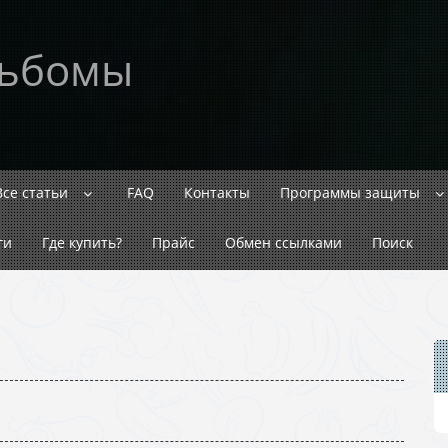
льбомы
Все статьи
FAQ
Контакты
Программы защиты
ги
Где купить?
Прайс
Обмен ссылками
Поиск