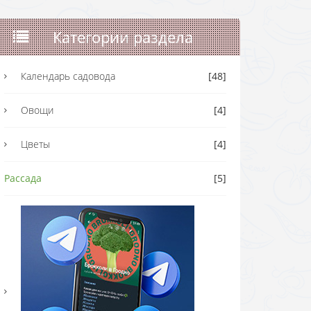
Категории раздела
Календарь садовода
[48]
Овощи
[4]
Цветы
[4]
Рассада
[5]