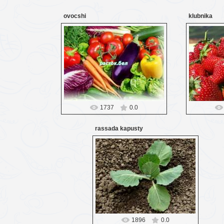
ovocshi
klubnika
27.03.2016
Probozd
1737
0.0
rassada kapusty
27.03.2016
Probozd
1896
0.0