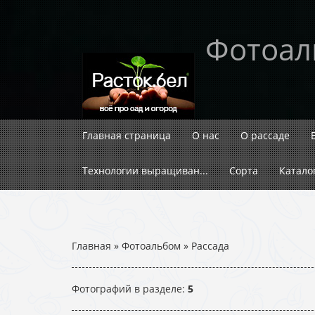
Фотоа
Главная страница
О нас
О рассаде
Технологии выращиван...
Сорта
Катало
Главная
»
Фотоальбом
» Рассада
Фотографий в разделе
:
5