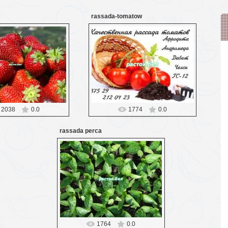
rassada-tomatow
27.03.2016
27.03.2016
Probozd
Probozd
2038
0.0
1774
0.0
rassada perca
27.03.2016
Probozd
1764
0.0