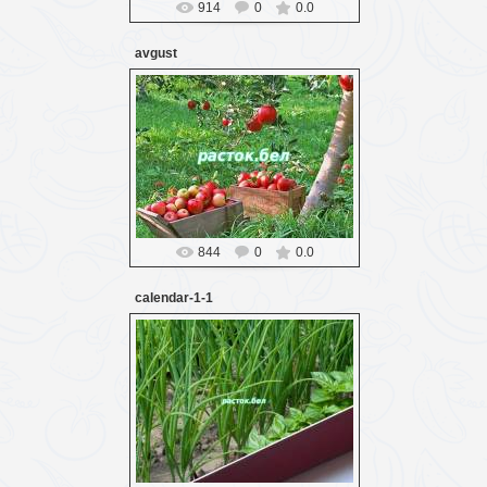
914
0
0.0
avgust
16.03.2016
Probozd
844
0
0.0
calendar-1-1
16.03.2016
Probozd