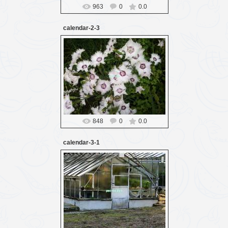
963
0
0.0
calendar-2-3
16.03.2016
Probozd
848
0
0.0
calendar-3-1
16.03.2016
Probozd