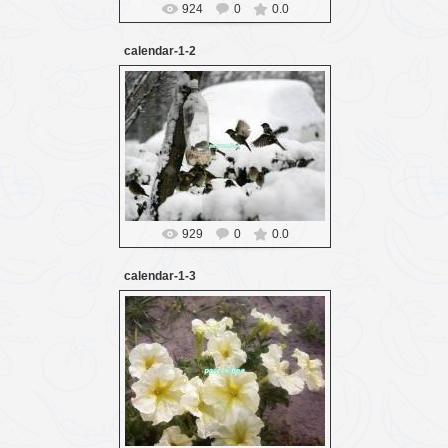
924
0
0.0
calendar-1-2
16.03.2016
Probozd
929
0
0.0
calendar-1-3
16.03.2016
Probozd