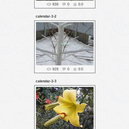
939
0
0.0
calendar-3-2
16.03.2016
Probozd
929
0
0.0
calendar-3-3
16.03.2016
Probozd