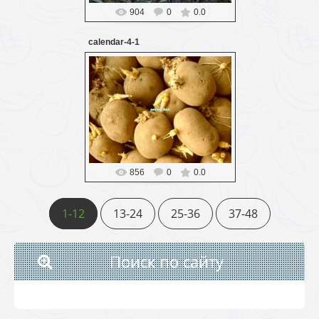
904
0
0.0
calendar-4-1
16.03.2016
Probozd
856
0
0.0
1-12
13-24
25-36
37-48
Поиск по сайту