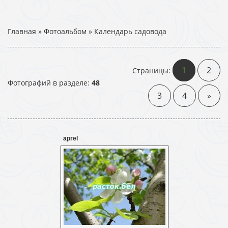
Главная
»
Фотоальбом
» Календарь садовода
1
2
Страницы
:
Фотографий в разделе
:
48
3
4
»
aprel
16.03.2016
Probozd