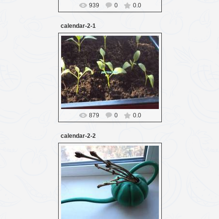
939
0
0.0
calendar-2-1
16.03.2016
Probozd
879
0
0.0
calendar-2-2
16.03.2016
Probozd