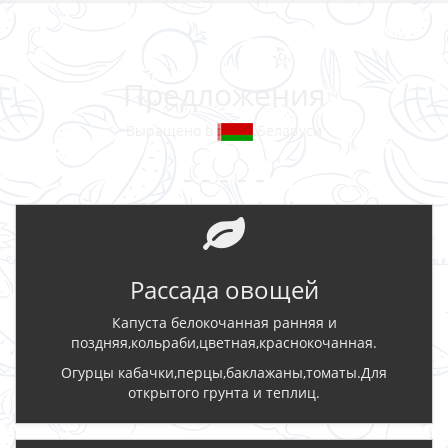
Предложения
Выращено в
Беларуси
- - - - -
Рассада овощей
Капуста белокочанная ранняя и
поздняя,кольраби,цветная,краснокочанная.
Огурцы кабачки,перцы,баклажаны,томаты.Для
открытого грунта и теплиц.