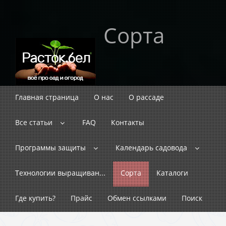
Сорта
Главная страница
О нас
О рассаде
Все статьи
FAQ
Контакты
Программы защиты
Календарь садовода
Технологии выращиван...
Сорта
Каталоги
Где купить?
Прайс
Обмен ссылками
Поиск