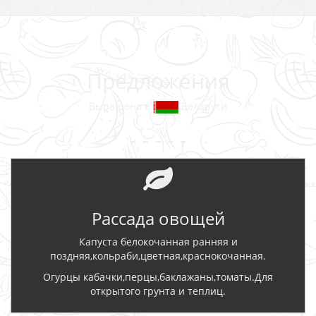
Предложения
Выращено в
Беларуси
- - - - -
Рассада овощей
Капуста белокочанная ранняя и
поздняя,кольраби,цветная,краснокочанная.
Огурцы кабачки,перцы,баклажаны,томаты.Для
открытого грунта и теплиц.