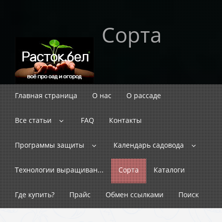
Сорта
Главная страница
О нас
О рассаде
Все статьи
FAQ
Контакты
Программы защиты
Календарь садовода
Технологии выращиван...
Сорта
Каталоги
Где купить?
Прайс
Обмен ссылками
Поиск