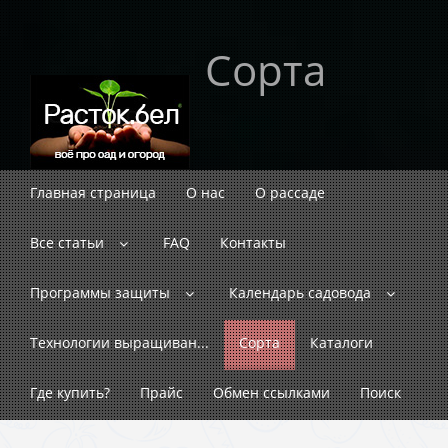
Сорта
Главная страница
О нас
О рассаде
Все статьи
FAQ
Контакты
Программы защиты
Календарь садовода
Технологии выращиван...
Сорта
Каталоги
Где купить?
Прайс
Обмен ссылками
Поиск