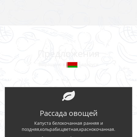
Предложения
Выращено в
Беларуси
- - - - -
Рассада овощей
Капуста белокочанная ранняя и
поздняя,кольраби,цветная,краснокочанная.