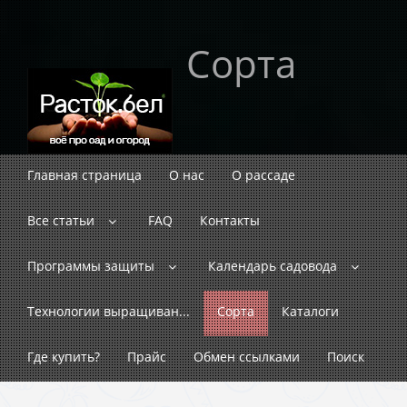
Сорта
Главная страница
О нас
О рассаде
Все статьи
FAQ
Контакты
Программы защиты
Календарь садовода
Технологии выращиван...
Сорта
Каталоги
Где купить?
Прайс
Обмен ссылками
Поиск