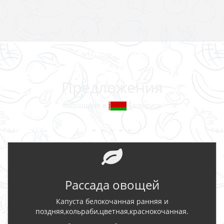
Предложения
Выращено в
Беларуси
- - - - -
Рассада овощей
Капуста белокочанная ранняя и
поздняя,кольраби,цветная,краснокочанная.