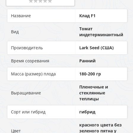
Название
Клад F1
Томат
Вид
индетерминантный
Производитель
Lark Seed (США)
Время созревания
Ранний
Масса (размер) плода
180-200 гр
Пленочные и
Выращивание
стеклянные
теплицы
Сорт или гибрид
гибрид
кpacнoгo цвeтa бeз
Цвет
зeлeнoгo пятнa у