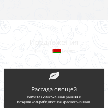
Предложения
Выращено в
Беларуси
- - - - -
Рассада овощей
Капуста белокочанная ранняя и
поздняя,кольраби,цветная,краснокочанная.