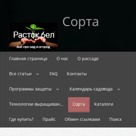
Сорта
Главная страница
О нас
О рассаде
Все статьи
FAQ
Контакты
Программы защиты
Календарь садовода
Технологии выращиван...
Сорта
Каталоги
Где купить?
Прайс
Обмен ссылками
Поиск