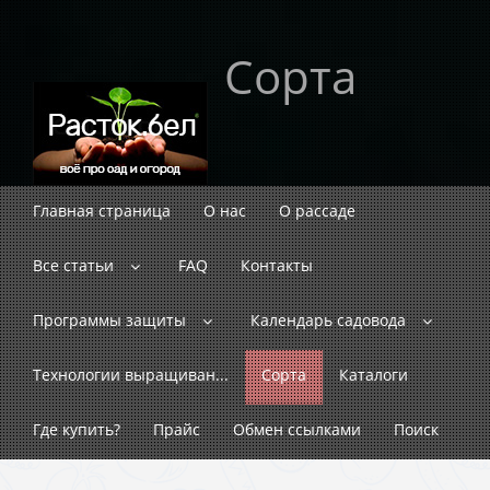
Сорта
Главная страница
О нас
О рассаде
Все статьи
FAQ
Контакты
Программы защиты
Календарь садовода
Технологии выращиван...
Сорта
Каталоги
Где купить?
Прайс
Обмен ссылками
Поиск