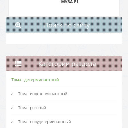
МУЗА F1
Поиск по сайту
Категории раздела
Томат детерминантный
Томат индетерминантный
Томат розовый
Томат полудетерминантный