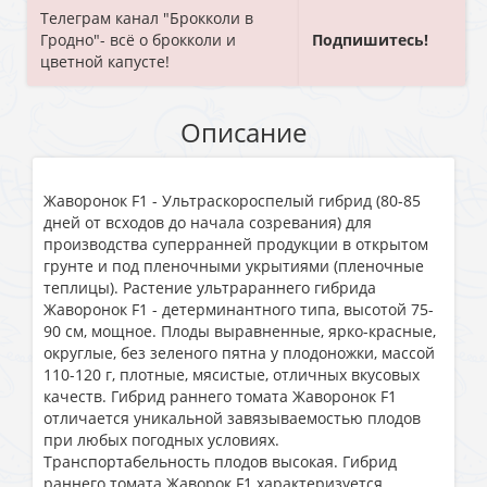
Телеграм канал "Брокколи в
Гродно"- всё о брокколи и
Подпишитесь!
цветной капусте!
Описание
Жаворонок F1 - Ультраскороспелый гибрид (80-85
дней от всходов до начала созревания) для
производства суперранней продукции в открытом
грунте и под пленочными укрытиями (пленочные
теплицы). Растение ультрараннего гибрида
Жаворонок F1 - детерминантного типа, высотой 75-
90 см, мощное. Плоды выравненные, ярко-красные,
округлые, без зеленого пятна у плодоножки, массой
110-120 г, плотные, мясистые, отличных вкусовых
качеств. Гибрид раннего томата Жаворонок F1
отличается уникальной завязываемостью плодов
при любых погодных условиях.
Транспортабельность плодов высокая. Гибрид
раннего томата Жаворок F1 характеризуется