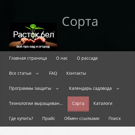
Сорта
Главная страница
О нас
О рассаде
Все статьи
FAQ
Контакты
Программы защиты
Календарь садовода
Технологии выращиван...
Сорта
Каталоги
Где купить?
Прайс
Обмен ссылками
Поиск