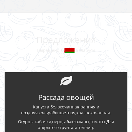
Предложения
Выращено в
Беларуси
- - - - -
Рассада овощей
Капуста белокочанная ранняя и
поздняя,кольраби,цветная,краснокочанная.
Огурцы кабачки,перцы,баклажаны,томаты.Для
открытого грунта и теплиц.