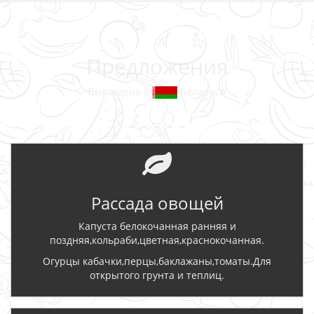
Предложения
Выращено в
Беларуси
- - - - -
Рассада овощей
Капуста белокочанная ранняя и
поздняя,кольраби,цветная,краснокочанная.
Огурцы кабачки,перцы,баклажаны,томаты.Для
открытого грунта и теплиц.