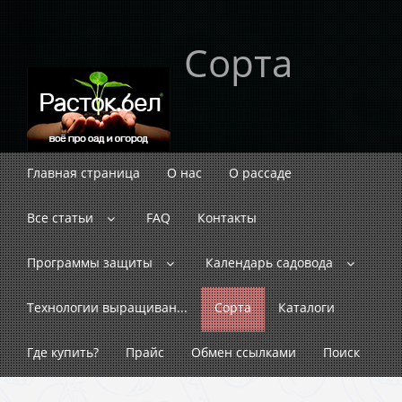
Сорта
Главная страница
О нас
О рассаде
Все статьи
FAQ
Контакты
Программы защиты
Календарь садовода
Технологии выращиван...
Сорта
Каталоги
Где купить?
Прайс
Обмен ссылками
Поиск