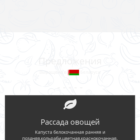
Предложения
Выращено в
Беларуси
- - - - -
Рассада овощей
Капуста белокочанная ранняя и
поздняя,кольраби,цветная,краснокочанная.