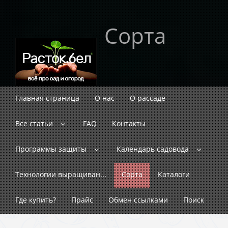
Сорта
Главная страница
О нас
О рассаде
Все статьи
FAQ
Контакты
Программы защиты
Календарь садовода
Технологии выращиван...
Сорта
Каталоги
Где купить?
Прайс
Обмен ссылками
Поиск