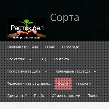
Сорта
Главная страница
О нас
О рассаде
Все статьи
FAQ
Контакты
Программы защиты
Календарь садовода
Технологии выращиван...
Сорта
Каталоги
Где купить?
Прайс
Обмен ссылками
Поиск