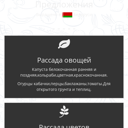
Предложения
Выращено в
Беларуси
- - - - -
Рассада овощей
Капуста белокочанная ранняя и
поздняя,кольраби,цветная,краснокочанная.
Огурцы кабачки,перцы,баклажаны,томаты.Для
открытого грунта и теплиц.
Рассада цветов