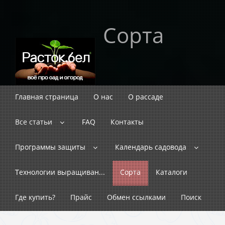
Сорта
Главная страница
О нас
О рассаде
Все статьи
FAQ
Контакты
Программы защиты
Календарь садовода
Технологии выращиван...
Сорта
Каталоги
Где купить?
Прайс
Обмен ссылками
Поиск