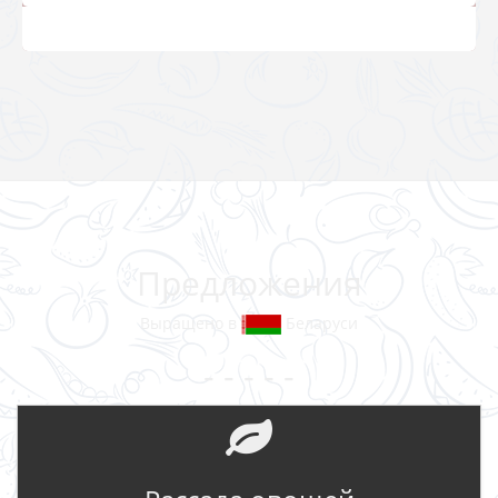
Предложения
Выращено в
Беларуси
- - - - -