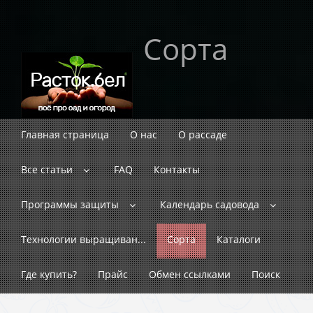
Сорта
Главная страница
О нас
О рассаде
Все статьи
FAQ
Контакты
Программы защиты
Календарь садовода
Технологии выращиван...
Сорта
Каталоги
Где купить?
Прайс
Обмен ссылками
Поиск