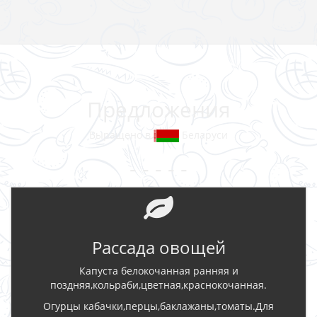
Предложения
Выращено в
Беларуси
- - - - -
Рассада овощей
Капуста белокочанная ранняя и
поздняя,кольраби,цветная,краснокочанная.
Огурцы кабачки,перцы,баклажаны,томаты.Для