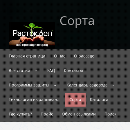
Сорта
Главная страница
О нас
О рассаде
Все статьи
FAQ
Контакты
Программы защиты
Календарь садовода
Технологии выращиван...
Сорта
Каталоги
Где купить?
Прайс
Обмен ссылками
Поиск