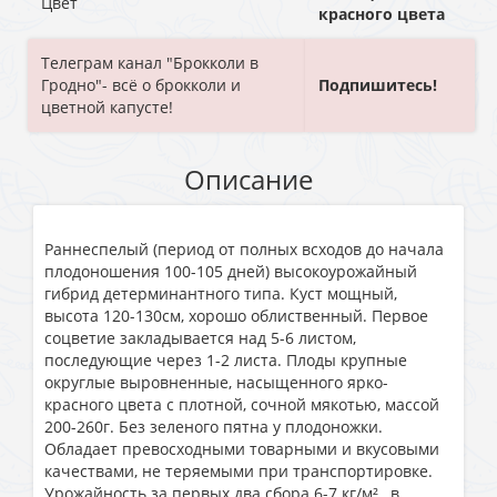
Цвет
красного цвета
Телеграм канал "Брокколи в
Гродно"- всё о брокколи и
Подпишитесь!
цветной капусте!
Описание
Раннеспелый (период от полных всходов до начала
плодоношения 100-105 дней) высокоурожайный
гибрид детерминантного типа. Куст мощный,
высота 120-130см, хорошо облиственный. Первое
соцветие закладывается над 5-6 листом,
последующие через 1-2 листа. Плоды крупные
округлые выровненные, насыщенного ярко-
красного цвета с плотной, сочной мякотью, массой
200-260г. Без зеленого пятна у плодоножки.
Обладает превосходными товарными и вкусовыми
качествами, не теряемыми при транспортировке.
Урожайность за первых два сбора 6-7 кг/м²., в