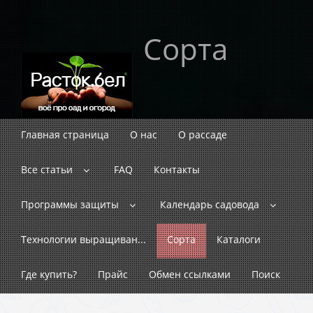
Сорта
Главная страница
О нас
О рассаде
Все статьи
FAQ
Контакты
Программы защиты
Календарь садовода
Технологии выращиван...
Сорта
Каталоги
Где купить?
Прайс
Обмен ссылками
Поиск