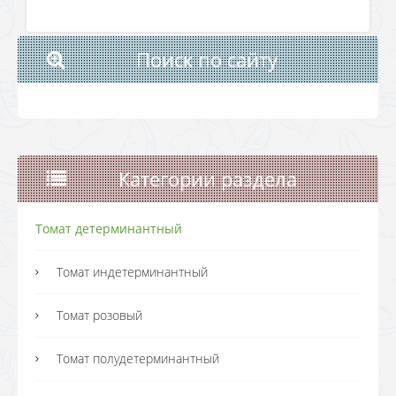
Поиск по сайту
Категории раздела
Томат детерминантный
Томат индетерминантный
Томат розовый
Томат полудетерминантный