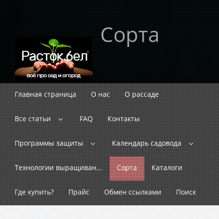
Сорта
Главная страница
О нас
О рассаде
Все статьи
FAQ
Контакты
Программы защиты
Календарь садовода
Технологии выращиван...
Сорта
Каталоги
Где купить?
Прайс
Обмен ссылками
Поиск