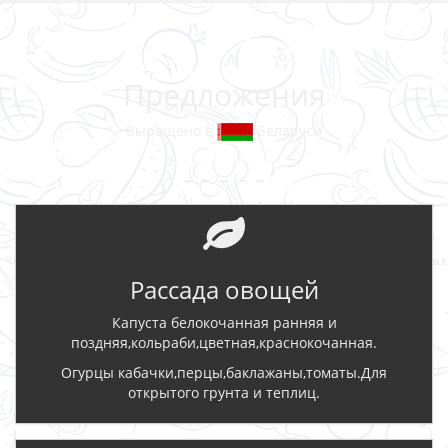
Предложения
Выращено в
Беларуси
- - - - -
Рассада овощей
Капуста белокочанная ранняя и
поздняя,кольраби,цветная,краснокочанная.
Огурцы кабачки,перцы,баклажаны,томаты.Для
открытого грунта и теплиц.