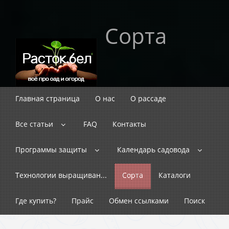
Сорта
Главная страница
О нас
О рассаде
Все статьи
FAQ
Контакты
Программы защиты
Календарь садовода
Технологии выращиван...
Сорта
Каталоги
Где купить?
Прайс
Обмен ссылками
Поиск