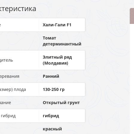
ктеристика
е
Хали-Гали F1
Томат
детерминантный
Элитный ряд
дитель
(Молдавия)
озревания
Ранний
азмер) плода
130-250 гp
вание
Открытый грунт
 гибрид
гибрид
красный