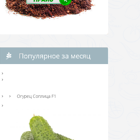
Популярное за месяц
Огурец Соплица F1