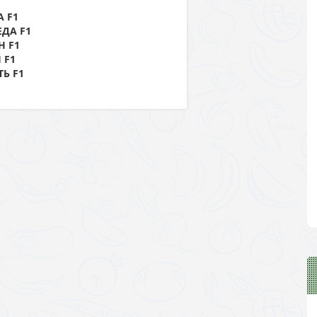
 F1
ДА F1
Н F1
 F1
Ь F1