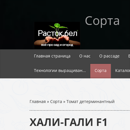
Сорта
Главная страница
О нас
О рассаде
Технологии выращиван...
Сорта
Катало
Главная
»
Сорта
»
Томат детерминантный
ХАЛИ-ГАЛИ F1