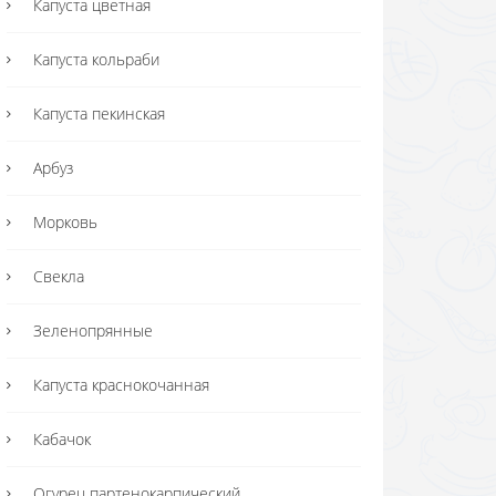
Капуста цветная
Капуста кольраби
Капуста пекинская
Арбуз
Морковь
Свекла
Зеленопрянные
Капуста краснокочанная
Кабачок
Огурец партенокарпический