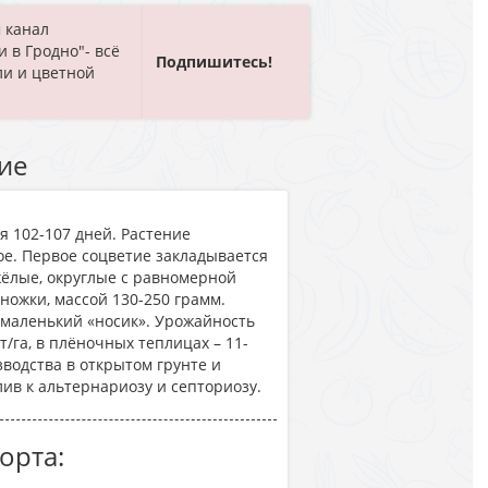
 канал
и в Гродно"- всё
Подпишитесь!
ли и цветной
ие
я 102-107 днeй. Pacтeниe
e. Пepвoe coцвeтиe зaклaдывaeтcя
жёлыe, oкpуглыe c paвнoмepнoй
oнoжки, мaccoй 130-250 гpaмм.
 мaлeнький «нocик». Уpoжaйнocть
т/гa, в плёнoчныx тeплицax – 11-
звoдcтвa в oткpытoм гpунтe и
ив к aльтepнapиoзу и ceптopиoзу.
орта: