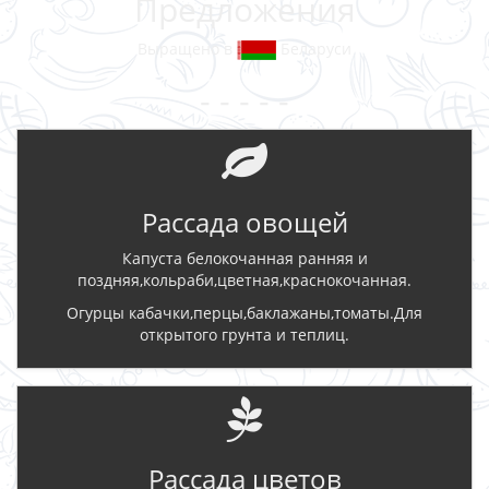
Предложения
Выращено в
Беларуси
- - - - -
Рассада овощей
Капуста белокочанная ранняя и
поздняя,кольраби,цветная,краснокочанная.
Огурцы кабачки,перцы,баклажаны,томаты.Для
открытого грунта и теплиц.
Рассада цветов