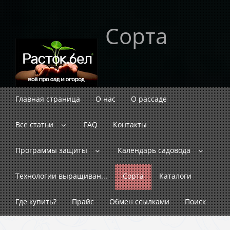
Сорта
Главная страница
О нас
О рассаде
Все статьи
FAQ
Контакты
Программы защиты
Календарь садовода
Технологии выращиван...
Сорта
Каталоги
Где купить?
Прайс
Обмен ссылками
Поиск