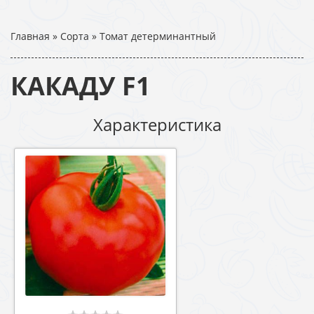
Главная
»
Сорта
»
Томат детерминантный
КAКAДУ F1
Характеристика