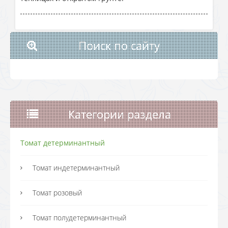
Поиск по сайту
Категории раздела
Томат детерминантный
Томат индетерминантный
Томат розовый
Томат полудетерминантный