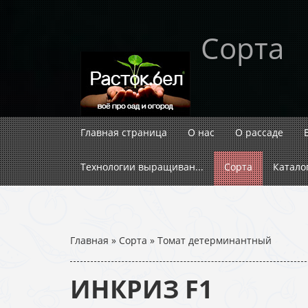
Сорта
Главная страница
О нас
О рассаде
Технологии выращиван...
Сорта
Катало
Главная
»
Сорта
»
Томат детерминантный
ИНКРИЗ F1