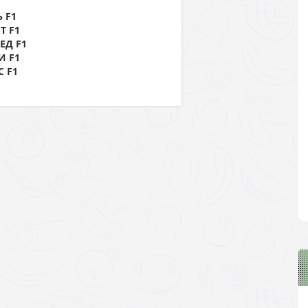
 F1
Т F1
ЕД F1
И F1
 F1