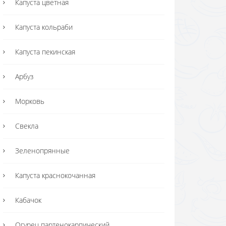
Капуста цветная
Капуста кольраби
Капуста пекинская
Арбуз
Морковь
Свекла
Зеленопрянные
Капуста краснокочанная
Кабачок
Огурец партенокарпический