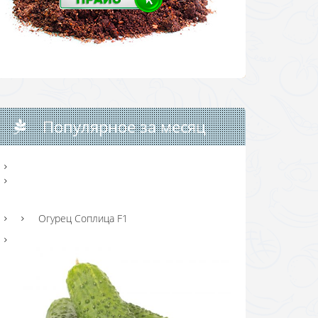
Популярное за месяц
Огурец Соплица F1