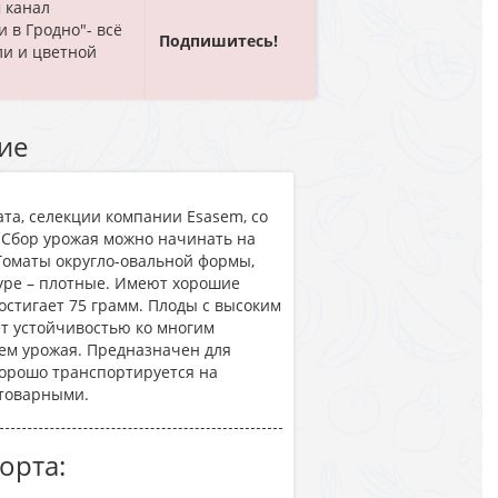
 канал
и в Гродно"- всё
Подпишитесь!
ли и цветной
ие
ата, селекции компании Esasem, со
 Сбор урожая можно начинать на
. Томаты округло-овальной формы,
туре – плотные. Имеют хорошие
остигает 75 грамм. Плоды с высоким
ет устойчивостью ко многим
ем урожая. Предназначен для
Хорошо транспортируется на
отоварными.
орта: