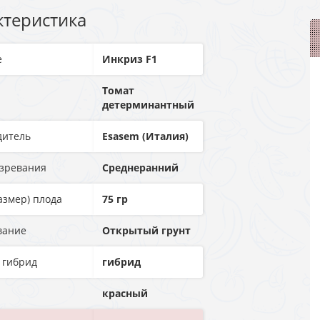
ктеристика
е
Инкриз F1
Томат
детерминантный
дитель
Esasem (Италия)
озревания
Среднеранний
азмер) плода
75 гр
вание
Открытый грунт
 гибрид
гибрид
красный