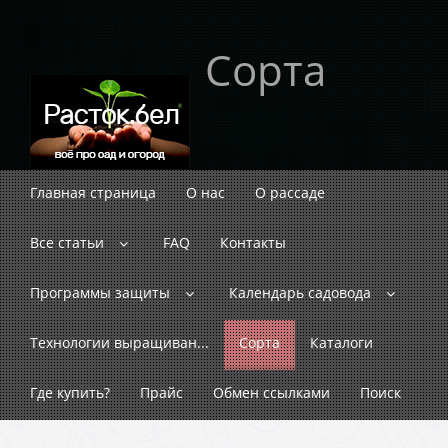
Сорта
Главная страница
О нас
О рассаде
Все статьи
FAQ
Контакты
Программы защиты
Календарь садовода
Технологии выращиван...
Сорта
Каталоги
Где купить?
Прайс
Обмен ссылками
Поиск