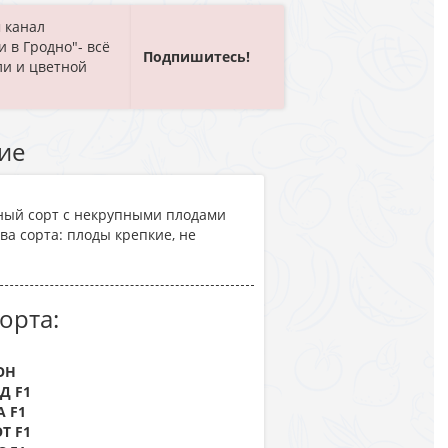
 канал
и в Гродно"- всё
Подпишитесь!
ли и цветной
ие
ный сорт с некрупными плодами
ва сорта: плоды крепкие, не
орта:
ОН
Д F1
 F1
Т F1