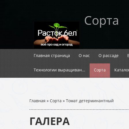
Сорта
Главная страница
О нас
О рассаде
Технологии выращиван...
Сорта
Катало
Главная
»
Сорта
»
Томат детерминантный
ГАЛЕРА