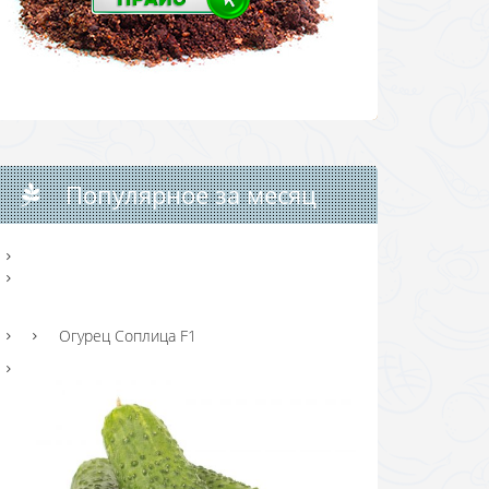
Популярное за месяц
Огурец Соплица F1