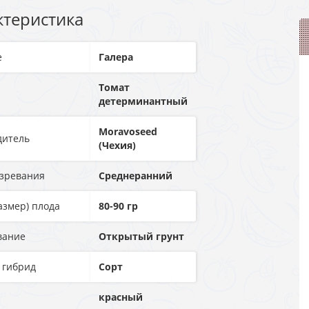
ктеристика
е
Галера
Томат
детерминантный
Moravoseed
дитель
(Чехия)
озревания
Среднеранний
азмер) плода
80-90 гр
вание
Открытый грунт
 гибрид
Сорт
красный