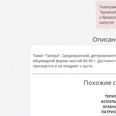
Телеграм
"Броккол
о брокко
капусте!
Описан
Томат "Галера". Среднеранний, детерминант
яйцевидной формы массой 80-90 г. Достоинст
трескаются и не опадают с куста.­
Похожие с
ТЕРИ
АСКОЛЬ
ЗУЗАНА
ПАТРИО