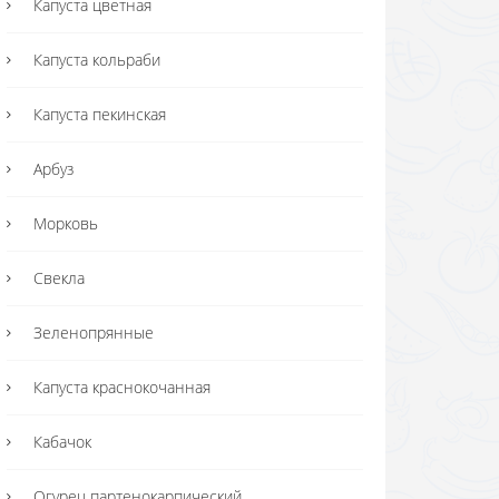
Капуста цветная
Капуста кольраби
Капуста пекинская
Арбуз
Морковь
Свекла
Зеленопрянные
Капуста краснокочанная
Кабачок
Огурец партенокарпический