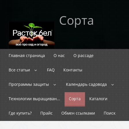
Сорта
Главная страница
О нас
О рассаде
Все статьи
FAQ
Контакты
Программы защиты
Календарь садовода
Технологии выращиван...
Сорта
Каталоги
Где купить?
Прайс
Обмен ссылками
Поиск