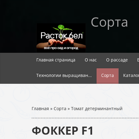
Сорта
Главная страница
О нас
О рассаде
Технологии выращиван...
Сорта
Катало
Главная
»
Сорта
»
Томат детерминантный
ФОККЕР F1