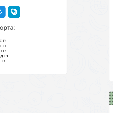
орта:
 F1
 F1
 F1
Д F1
 F1