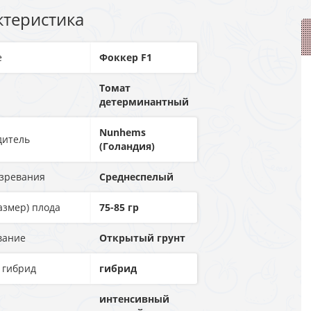
ктеристика
е
Фоккер F1
Томат
детерминантный
Nunhems
дитель
(Голандия)
озревания
Среднеспелый
азмер) плода
75-85 гр
вание
Открытый грунт
 гибрид
гибрид
интенсивный