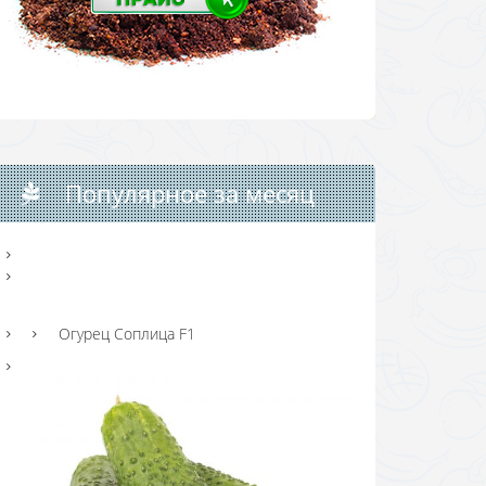
Популярное за месяц
Огурец Соплица F1