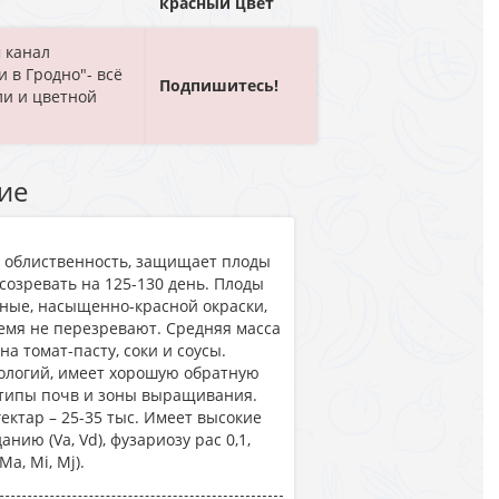
красный цвет
 канал
и в Гродно"- всё
Подпишитесь!
ли и цветной
ие
я облиственность, защищает плоды
созревать на 125-130 день. Плоды
ные, насыщенно-красной окраски,
емя не перезревают. Средняя масса
на томат-пасту, соки и соусы.
ологий, имеет хорошую обратную
 типы почв и зоны выращивания.
ектар – 25-35 тыс. Имеет высокие
ию (Va, Vd), фузариозу рас 0,1,
a, Mi, Mj).