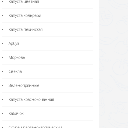
Капуста цветная
Капуста кольраби
Капуста пекинская
Арбуз
Морковь
Свекла
Зеленопрянные
Капуста краснокочанная
Кабачок
Огурец партенокарпический