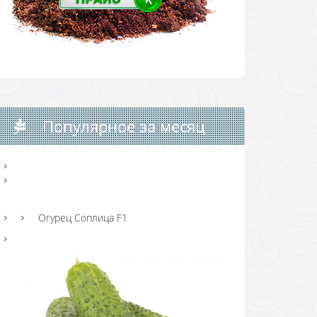
Популярное за месяц
Огурец Соплица F1