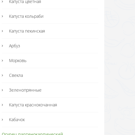
Капуста цветная
Капуста кольраби
Капуста пекинская
Арбуз
Морковь
Свекла
Зеленопрянные
Капуста краснокочанная
Кабачок
Огурец партенокарпический