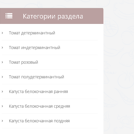
Категории раздела
Томат детерминантный
Томат индетерминантный
Томат розовый
Томат полудетерминантный
Капуста белокочанная ранняя
Капуста белокочанная средняя
Капуста белокочанная поздняя