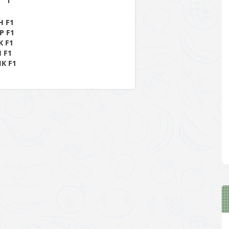
 F1
Р F1
 F1
 F1
К F1