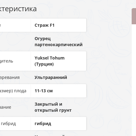
ктеристика
е
Страж F1
Огурец
партенокарпический
Yuksel Tohum
дитель
(Турция)
озревания
Ультраранний
азмер) плода
11-13 см
Закрытый и
вание
открытый грунт
 гибрид
гибрид