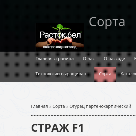
Сорта
Главная страница
О нас
О рассаде
Технологии выращиван...
Сорта
Катало
Главная
»
Сорта
»
Огурец партенокарпический
СТРАЖ F1