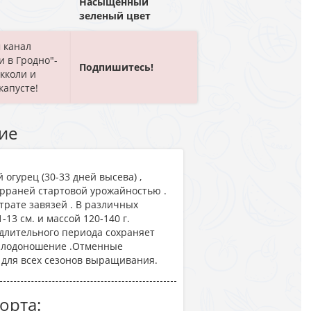
Насыщенный
зеленый цвет
 канал
и в Гродно"-
Подпишитесь!
окколи и
капусте!
ие
огурец (30-33 дней высева) ,
ерраней стартовой урожайностью .
трате завязей . В различных
13 см. и массой 120-140 г.
длительного периода сохраняет
 плодоношение .Отменные
 для всех сезонов выращивания.
орта: