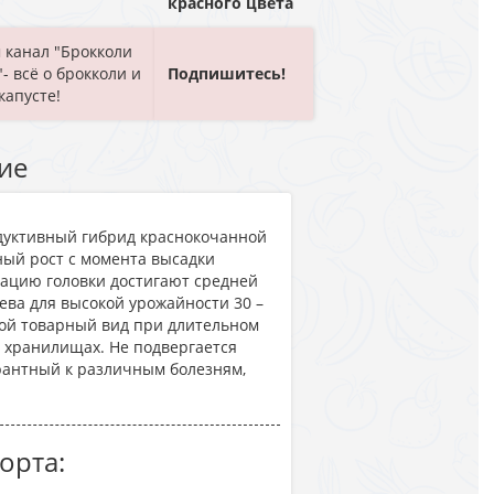
красного цвета
 канал "Брокколи
- всё о брокколи и
Подпишитесь!
капусте!
ие
дуктивный гибрид краснокочанной
ный рост с момента высадки
тацию головки достигают средней
осева для высокой урожайности 30 –
свой товарный вид при длительном
 хранилищах. Не подвергается
рантный к различным болезням,
орта: