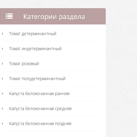
Категории раздела
Томат детерминантный
Томат индетерминантный
Томат розовый
Томат полудетерминантный
Капуста белокочанная ранняя
Капуста белокочанная средняя
Капуста белокочанная поздняя