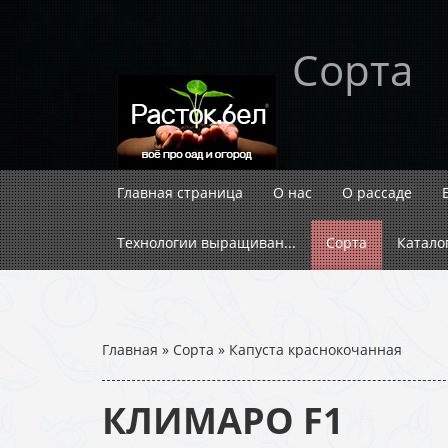
Сорта
Главная страница
О нас
О рассаде
Технологии выращиван...
Сорта
Катало
Главная
»
Сорта
»
Капуста краснокочанная
КЛИМАРО F1