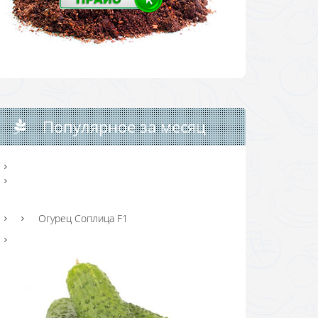
Популярное за месяц
Огурец Соплица F1