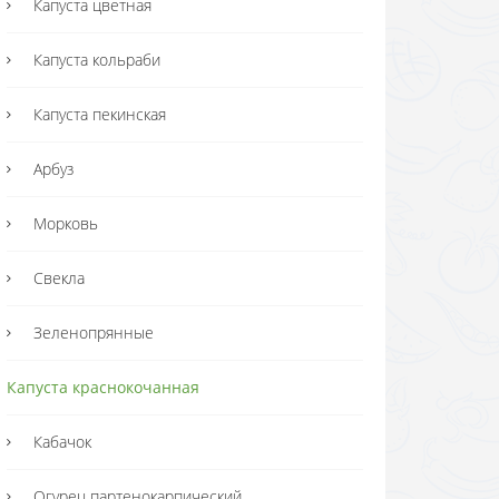
Капуста цветная
Капуста кольраби
Капуста пекинская
Арбуз
Морковь
Свекла
Зеленопрянные
Капуста краснокочанная
Кабачок
Огурец партенокарпический