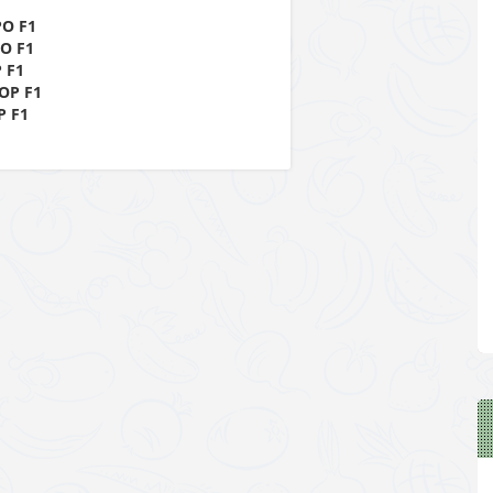
О F1
О F1
 F1
ОР F1
 F1