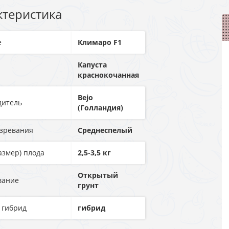
ктеристика
е
Климаро F1
Капуста
краснокочанная
Bejo
дитель
(Голландия)
озревания
Среднеспелый
азмер) плода
2,5-3,5 кг
Открытый
вание
грунт
 гибрид
гибрид