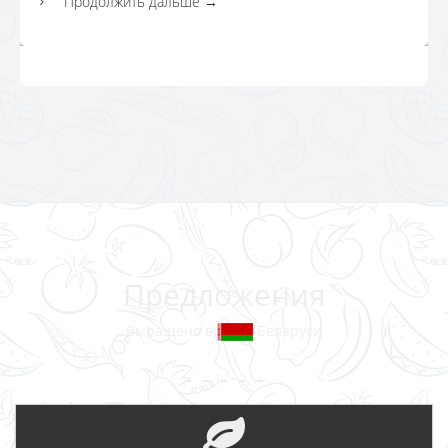
Продолжить дальше
→
Предложения
Выращено в
Беларуси
- - - - -