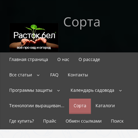
Сорта
Главная страница
О нас
О рассаде
Все статьи
FAQ
Контакты
Программы защиты
Календарь садовода
Технологии выращиван...
Сорта
Каталоги
Где купить?
Прайс
Обмен ссылками
Поиск