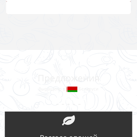
Предложения
Выращено в
Беларуси
- - - - -