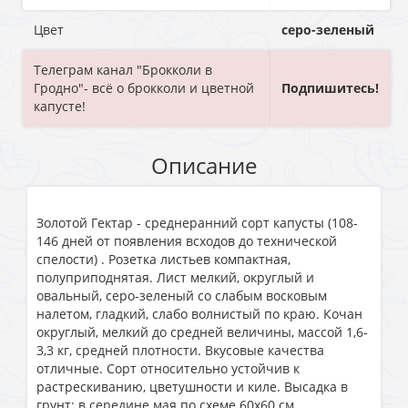
Цвет
серо-зеленый
Телеграм канал "Брокколи в
Гродно"- всё о брокколи и цветной
Подпишитесь!
капусте!
Описание
Золотой Гектар - среднеранний сорт капусты (108-
146 дней от появления всходов до технической
спелости) . Розетка листьев компактная,
полуприподнятая. Лист мелкий, округлый и
овальный, серо-зеленый со слабым восковым
налетом, гладкий, слабо волнистый по краю. Кочан
округлый, мелкий до средней величины, массой 1,6-
3,3 кг, средней плотности. Вкусовые качества
отличные. Сорт относительно устойчив к
растрескиванию, цветушности и киле. Высадка в
грунт: в середине мая по схеме 60x60 см.