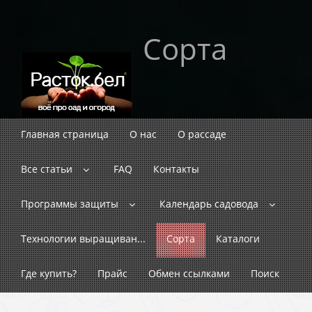
Сорта
Главная страница
О нас
О рассаде
Все статьи
FAQ
Контакты
Программы защиты
Календарь садовода
Технологии выращиван...
Сорта
Каталоги
Где купить?
Прайс
Обмен ссылками
Поиск