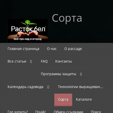
Сорта
Главная страница
О нас
О рассаде
Все статьи
FAQ
Контакты
Программы защиты
Календарь садовода
Технологии выращиван...
Сорта
Каталоги
Где купить?
Прайс
Обмен ссылками
Поиск