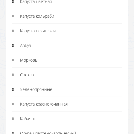
Капуста цветная
Капуста кольраби
Капуста пекинская
Арбуз
Морковь
Свекла
Зеленопрянные
Капуста краснокочанная
Кабачок
Огурец партенокарпический