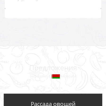
Предложения
Выращено в
Беларуси
- - - - -
Рассада овощей