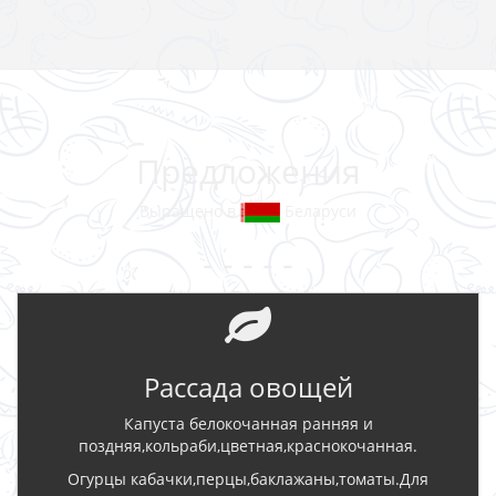
Предложения
Выращено в
Беларуси
- - - - -
Рассада овощей
Капуста белокочанная ранняя и
поздняя,кольраби,цветная,краснокочанная.
Огурцы кабачки,перцы,баклажаны,томаты.Для