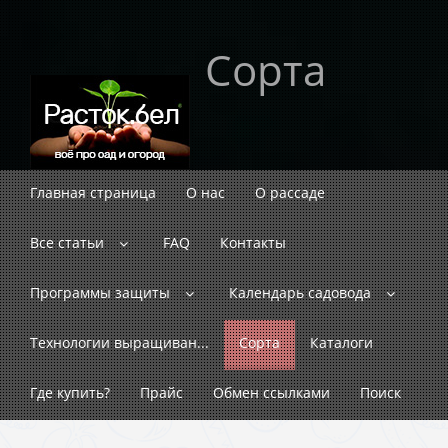
Сорта
Главная страница
О нас
О рассаде
Все статьи
FAQ
Контакты
Программы защиты
Календарь садовода
Технологии выращиван...
Сорта
Каталоги
Где купить?
Прайс
Обмен ссылками
Поиск