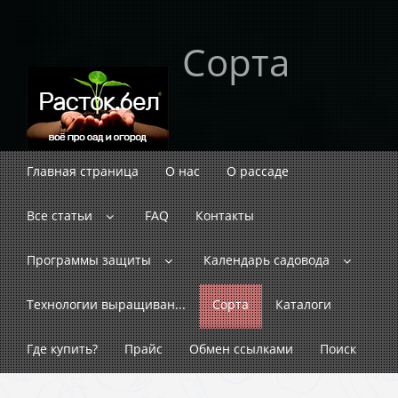
Сорта
Главная страница
О нас
О рассаде
Все статьи
FAQ
Контакты
Программы защиты
Календарь садовода
Технологии выращиван...
Сорта
Каталоги
Где купить?
Прайс
Обмен ссылками
Поиск