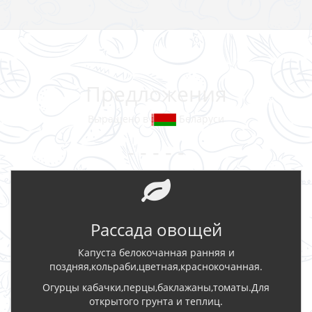
Предложения
Выращено в
Беларуси
- - - - -
Рассада овощей
Капуста белокочанная ранняя и
поздняя,кольраби,цветная,краснокочанная.
Огурцы кабачки,перцы,баклажаны,томаты.Для
открытого грунта и теплиц.