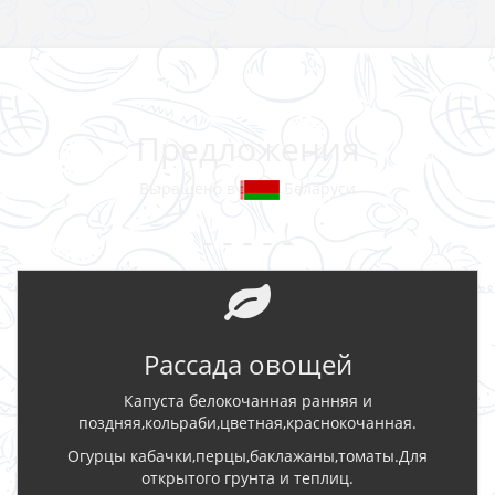
Предложения
Выращено в
Беларуси
- - - - -
Рассада овощей
Капуста белокочанная ранняя и
поздняя,кольраби,цветная,краснокочанная.
Огурцы кабачки,перцы,баклажаны,томаты.Для
открытого грунта и теплиц.