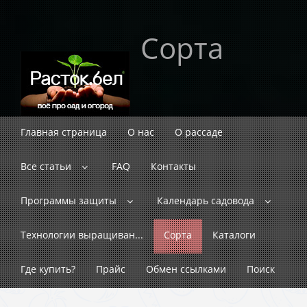
Сорта
Главная страница
О нас
О рассаде
Все статьи
FAQ
Контакты
Программы защиты
Календарь садовода
Технологии выращиван...
Сорта
Каталоги
Где купить?
Прайс
Обмен ссылками
Поиск