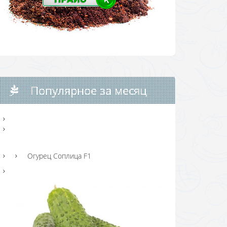
Популярное за месяц
Огурец Соплица F1