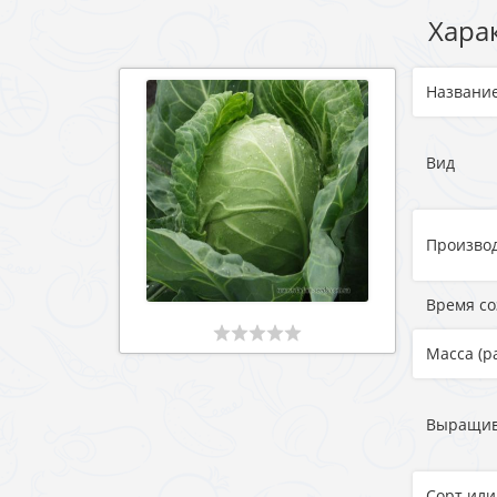
Хара
Названи
Вид
Произво
Время с
Масса (р
Выращи
Сорт или