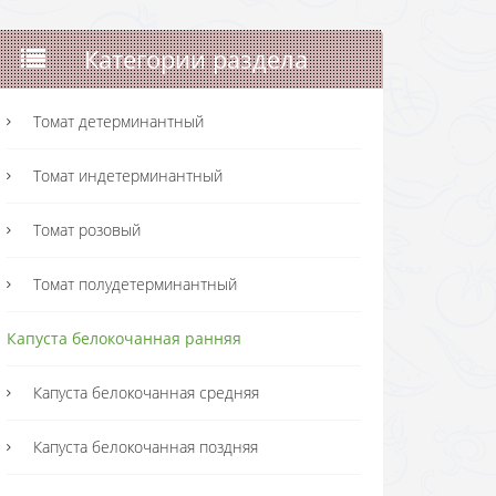
Категории раздела
Томат детерминантный
Томат индетерминантный
Томат розовый
Томат полудетерминантный
Капуста белокочанная ранняя
Капуста белокочанная средняя
Капуста белокочанная поздняя