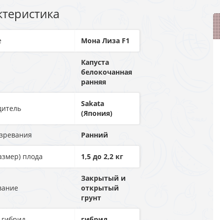
ктеристика
е
Мона Лиза F1
Капуста
белокочанная
ранняя
Sakata
дитель
(Япония)
озревания
Ранний
азмер) плода
1,5 до 2,2 кг
Закрытый и
вание
открытый
грунт
 гибрид
гибрид