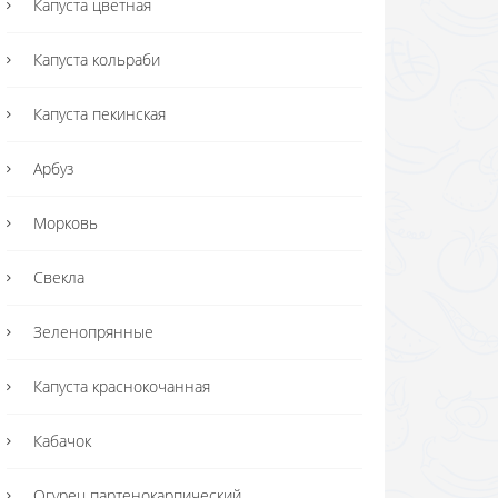
Капуста цветная
Капуста кольраби
Капуста пекинская
Арбуз
Морковь
Свекла
Зеленопрянные
Капуста краснокочанная
Кабачок
Огурец партенокарпический