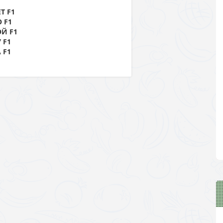
Т F1
 F1
Й F1
 F1
 F1