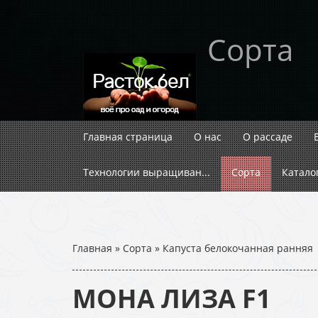
Сорта
Главная страница
О нас
О рассаде
Технологии выращиван...
Сорта
Катало
Главная
»
Сорта
»
Капуста белокочанная ранняя
МОНА ЛИЗА F1