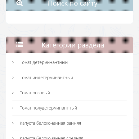
Поиск по сайту
Категории раздела
Томат детерминантный
Томат индетерминантный
Томат розовый
Томат полудетерминантный
Капуста белокочанная ранняя
Капуста белокочанная средняя