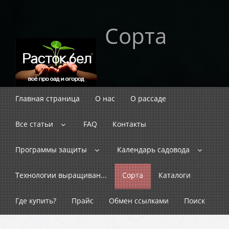
Сорта
Главная страница
О нас
О рассаде
Все статьи
FAQ
Контакты
Программы защиты
Календарь садовода
Технологии выращиван...
Сорта
Каталоги
Где купить?
Прайс
Обмен ссылками
Поиск