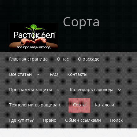
Сорта
Главная страница
О нас
О рассаде
Все статьи
FAQ
Контакты
Программы защиты
Календарь садовода
Технологии выращиван...
Сорта
Каталоги
Где купить?
Прайс
Обмен ссылками
Поиск