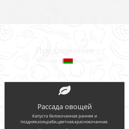
Предложения
Выращено в
Беларуси
- - - - -
Рассада овощей
Капуста белокочанная ранняя и
поздняя,кольраби,цветная,краснокочанная.