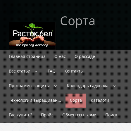
Сорта
Главная страница
О нас
О рассаде
Все статьи
FAQ
Контакты
Программы защиты
Календарь садовода
Технологии выращиван...
Сорта
Каталоги
Где купить?
Прайс
Обмен ссылками
Поиск