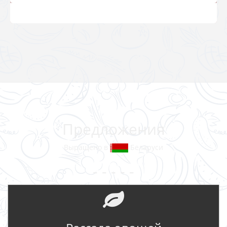
Предложения
Выращено в
Беларуси
- - - - -