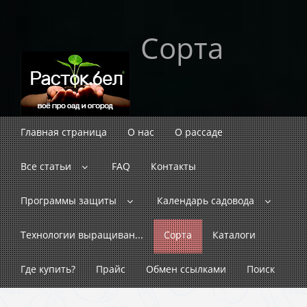
Сорта
Главная страница
О нас
О рассаде
Все статьи
FAQ
Контакты
Программы защиты
Календарь садовода
Технологии выращиван...
Сорта
Каталоги
Где купить?
Прайс
Обмен ссылками
Поиск