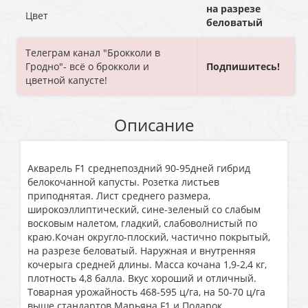
на разрезе
Цвет
беловатый
Телеграм канал "Брокколи в
Гродно"- всё о брокколи и
Подпишитесь!
цветной капусте!
Описание
Акварель F1 среднепоздний 90-95дней гибрид
белокочанной капусты. Розетка листьев
приподнятая. Лист среднего размера,
широкоэллиптический, сине-зеленый со слабым
восковым налетом, гладкий, слабоволнистый по
краю.Кочан округло-плоский, частично покрытый,
на разрезе беловатый. Наружная и внутренняя
кочерыга средней длины. Масса кочана 1,9-2,4 кг,
плотность 4,8 балла. Вкус хороший и отличный.
Товарная урожайность 468-595 ц/га, на 50-70 ц/га
выше стандартов Марьяна F1 и Подарок.