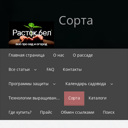
Сорта
Главная страница
О нас
О рассаде
Все статьи
FAQ
Контакты
Программы защиты
Календарь садовода
Технологии выращиван...
Сорта
Каталоги
Где купить?
Прайс
Обмен ссылками
Поиск