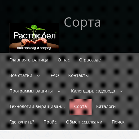
Сорта
Главная страница
О нас
О рассаде
Все статьи
FAQ
Контакты
Программы защиты
Календарь садовода
Технологии выращиван...
Сорта
Каталоги
Где купить?
Прайс
Обмен ссылками
Поиск