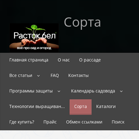
Сорта
Главная страница
О нас
О рассаде
Все статьи
FAQ
Контакты
Программы защиты
Календарь садовода
Технологии выращиван...
Сорта
Каталоги
Где купить?
Прайс
Обмен ссылками
Поиск