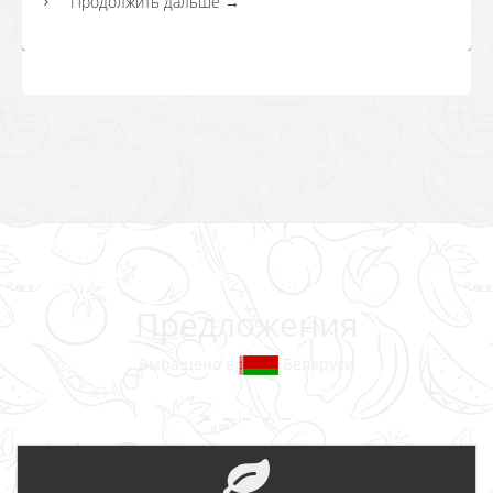
Продолжить дальше
→
Предложения
Выращено в
Беларуси
- - - - -