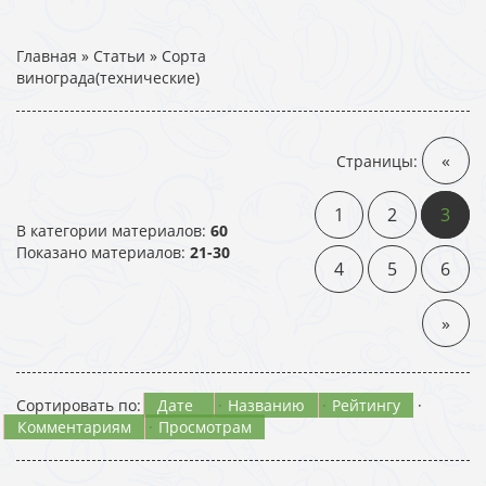
Главная
»
Статьи
» Сорта
винограда(технические)
«
Страницы
:
1
2
3
В категории материалов
:
60
Показано материалов
:
21-30
4
5
6
»
Сортировать по
:
Дате
·
Названию
·
Рейтингу
·
Комментариям
·
Просмотрам