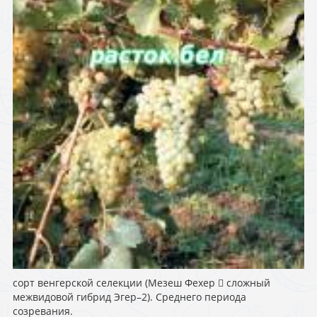
сорт венгерской селекции (Мезеш Фехер  сложный
межвидовой гибрид Эгер–2). Среднего периода
созревания.