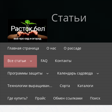
Статьи
Главная страница
О нас
О рассаде
Все статьи
FAQ
Контакты
Программы защиты
Календарь садовода
Технологии выращиван...
Сорта
Каталоги
Где купить?
Прайс
Обмен ссылками
Поиск