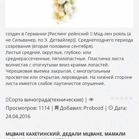
создан в Германии [Рислинг рейнский  Мад-лен рояль (а
не Сильванер, по Э. Детвайлер)]. Среднепозднего периода
созревания (вторая половина сентября).
Листья средние, округлые, глубоко- или
среднерассеченные, пятилопастные. Пластинка листа
волнистая с отогнутыми вниз краями лопастей.
Черешковая выемка закрытая, с многоугольным
просветом или открытая, лировидная. На нижней стороне
листа имеется слабое паутинистое опушение.
Сорта винограда(технические)
|
Просмотров:
1114
|
Добавил:
Probozd
|
Дата:
24.04.2016
МЦВАНЕ КАХЕТИНСКИЙ, ДЕДАЛИ МЦВАНЕ, МАМАЛИ