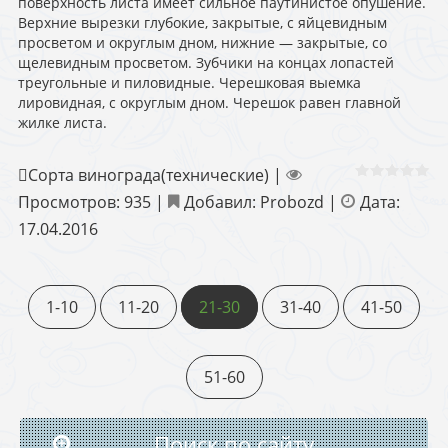
поверхность листа имеет сильное паутинистое опушение.
Верхние вырезки глубокие, закрытые, с яйцевидным
просветом и округлым дном, нижние — закрытые, со
щелевидным просветом. Зубчики на концах лопастей
треугольные и пиловидные. Черешковая выемка
лировидная, с округлым дном. Черешок равен главной
жилке листа.
Сорта винограда(технические)
|
Просмотров:
935
|
Добавил:
Probozd
|
Дата:
17.04.2016
1-10
11-20
21-30
31-40
41-50
51-60
Поиск по сайту