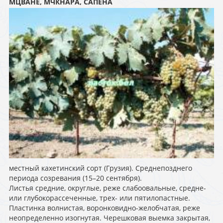
МЦВАНЕ, МЧКНАРА, САПЕНА
местный кахетинский сорт (Грузия). Среднепозднего
периода созревания (15–20 сентября).
Листья средние, округлые, реже слабоовальные, средне-
или глубокорассеченные, трех- или пятилопастные.
Пластинка волнистая, воронковидно-желобчатая, реже
неопределенно изогнутая. Черешковая выемка закрытая,